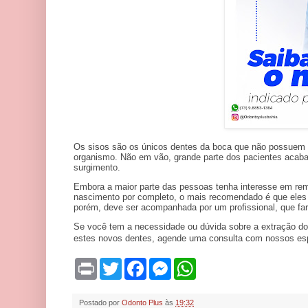
Os sisos são os únicos dentes da boca que não possuem 
organismo. Não em vão, grande parte dos pacientes acabam
surgimento.
Embora a maior parte das pessoas tenha interesse em rem
nascimento por completo, o mais recomendado é que eles se
porém, deve ser acompanhada por um profissional, que fará
Se você tem a necessidade ou dúvida sobre a extração do
estes novos dentes, agende uma consulta com nossos es
P
T
F
M
W
r
w
a
e
h
i
i
c
s
a
n
t
e
s
t
Postado por
Odonto Plus
às
19:32
t
t
b
e
s