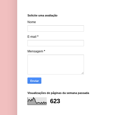
Solicite uma avaliação
Nome
E-mail
*
Mensagem
*
Visualizações de páginas da semana passada
623