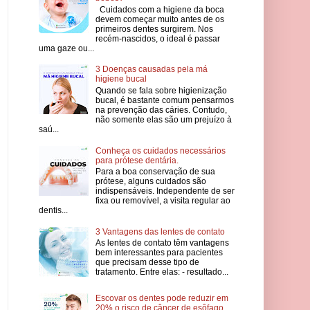
Cuidados com a higiene da boca
devem começar muito antes de os
primeiros dentes surgirem. Nos
recém-nascidos, o ideal é passar
uma gaze ou...
3 Doenças causadas pela má
higiene bucal
Quando se fala sobre higienização
bucal, é bastante comum pensarmos
na prevenção das cáries. Contudo,
não somente elas são um prejuízo à
saú...
Conheça os cuidados necessários
para prótese dentária.
Para a boa conservação de sua
prótese, alguns cuidados são
indispensáveis. Independente de ser
fixa ou removível, a visita regular ao
dentis...
3 Vantagens das lentes de contato
As lentes de contato têm vantagens
bem interessantes para pacientes
que precisam desse tipo de
tratamento. Entre elas: - resultado...
Escovar os dentes pode reduzir em
20% o risco de câncer de esôfago