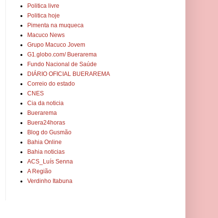
Politica livre
Politica hoje
Pimenta na muqueca
Macuco News
Grupo Macuco Jovem
G1.globo.com/ Buerarema
Fundo Nacional de Saúde
DIÁRIO OFICIAL BUERAREMA
Correio do estado
CNES
Cia da noticia
Buerarema
Buera24horas
Blog do Gusmão
Bahia Online
Bahia noticias
ACS_Luís Senna
A Região
Verdinho Itabuna