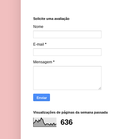
Solicite uma avaliação
Nome
E-mail
*
Mensagem
*
Visualizações de páginas da semana passada
636