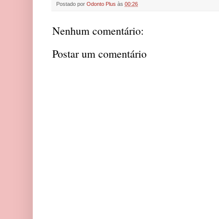
Postado por
Odonto Plus
às
00:26
t
t
b
e
s
e
o
n
A
r
o
g
p
Nenhum comentário:
k
e
p
r
Postar um comentário