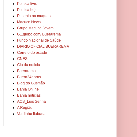
Politica livre
Politica hoje
Pimenta na muqueca
Macuco News
Grupo Macuco Jovem
G1.globo.com/ Buerarema
Fundo Nacional de Saúde
DIÁRIO OFICIAL BUERAREMA
Correio do estado
CNES
Cia da noticia
Buerarema
Buera24horas
Blog do Gusmão
Bahia Online
Bahia noticias
ACS_Luís Senna
A Região
Verdinho Itabuna