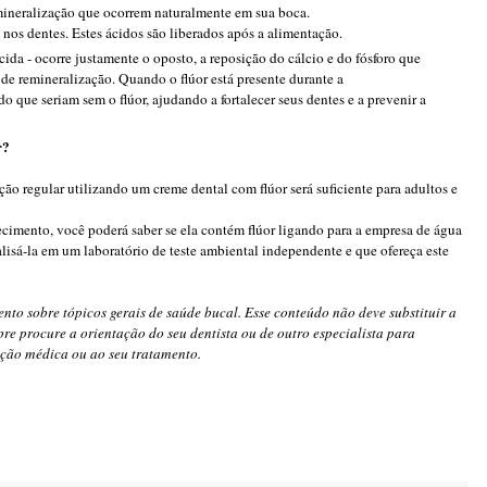
emineralização que ocorrem naturalmente em sua boca.
nos dentes. Estes ácidos são liberados após a alimentação.
da - ocorre justamente o oposto, a reposição do cálcio e do fósforo que
de remineralização. Quando o flúor está presente durante a
o que seriam sem o flúor, ajudando a fortalecer seus dentes e a prevenir a
r?
ão regular utilizando um creme dental com flúor será suficiente para adultos e
cimento, você poderá saber se ela contém flúor ligando para a empresa de água
alisá-la em um laboratório de teste ambiental independente e que ofereça este
nto sobre tópicos gerais de saúde bucal. Esse conteúdo não deve substituir a
re procure a orientação do seu dentista ou de outro especialista para
ição médica ou ao seu tratamento.