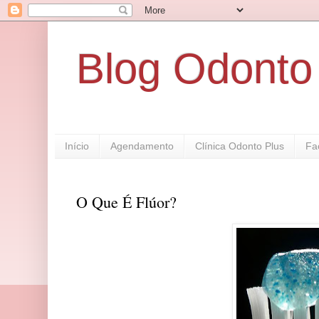
Blog Odonto
Início
Agendamento
Clínica Odonto Plus
Fa
O Que É Flúor?