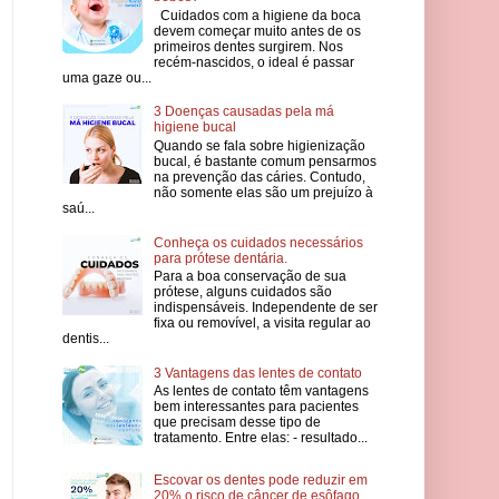
Cuidados com a higiene da boca
devem começar muito antes de os
primeiros dentes surgirem. Nos
recém-nascidos, o ideal é passar
uma gaze ou...
3 Doenças causadas pela má
higiene bucal
Quando se fala sobre higienização
bucal, é bastante comum pensarmos
na prevenção das cáries. Contudo,
não somente elas são um prejuízo à
saú...
Conheça os cuidados necessários
para prótese dentária.
Para a boa conservação de sua
prótese, alguns cuidados são
indispensáveis. Independente de ser
fixa ou removível, a visita regular ao
dentis...
3 Vantagens das lentes de contato
As lentes de contato têm vantagens
bem interessantes para pacientes
que precisam desse tipo de
tratamento. Entre elas: - resultado...
Escovar os dentes pode reduzir em
20% o risco de câncer de esôfago