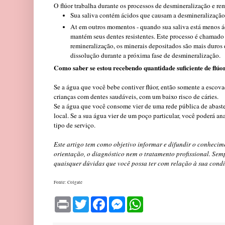
O flúor trabalha durante os processos de desmineralização e r
Sua saliva contém ácidos que causam a desmineralização 
At em outros momentos - quando sua saliva está menos áci
mantém seus dentes resistentes. Este processo é chamado 
remineralização, os minerais depositados são mais duros d
dissolução durante a próxima fase de desmineralização.
Como saber se estou recebendo quantidade suficiente de flúo
Se a água que você bebe contiver flúor, então somente a escovaç
crianças com dentes saudáveis, com um baixo risco de cáries.
Se a água que você consome vier de uma rede pública de abaste
local. Se a sua água vier de um poço particular, você poderá an
tipo de serviço.
Este artigo tem como objetivo informar e difundir o conhecime
orientação, o diagnóstico nem o tratamento profissional. Semp
quaisquer dúvidas que você possa ter com relação à sua cond
Fonte: Colgate
P
T
F
M
W
r
w
a
e
h
i
i
c
s
a
n
t
e
s
t