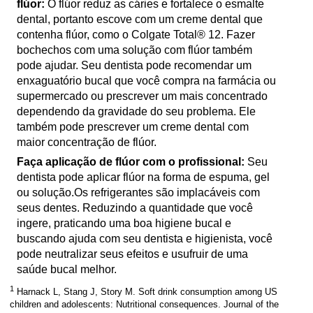
flúor:
O flúor reduz as cáries e fortalece o esmalte
dental, portanto escove com um creme dental que
contenha flúor, como o Colgate Total® 12. Fazer
bochechos com uma solução com flúor também
pode ajudar. Seu dentista pode recomendar um
enxaguatório bucal que você compra na farmácia ou
supermercado ou prescrever um mais concentrado
dependendo da gravidade do seu problema. Ele
também pode prescrever um creme dental com
maior concentração de flúor.
Faça aplicação de flúor com o profissional:
Seu
dentista pode aplicar flúor na forma de espuma, gel
ou solução.Os refrigerantes são implacáveis com
seus dentes. Reduzindo a quantidade que você
ingere, praticando uma boa higiene bucal e
buscando ajuda com seu dentista e higienista, você
pode neutralizar seus efeitos e usufruir de uma
saúde bucal melhor.
1
Harnack L, Stang J, Story M. Soft drink consumption among US
children and adolescents: Nutritional consequences. Journal of the