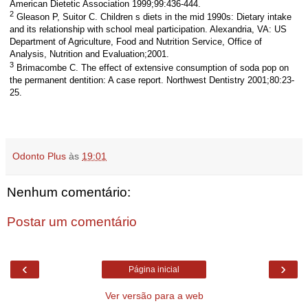
American Dietetic Association 1999;99:436-444.
2
Gleason P, Suitor C. Children s diets in the mid 1990s: Dietary intake
and its relationship with school meal participation. Alexandria, VA: US
Department of Agriculture, Food and Nutrition Service, Office of
Analysis, Nutrition and Evaluation;2001.
3
Brimacombe C. The effect of extensive consumption of soda pop on
the permanent dentition: A case report. Northwest Dentistry 2001;80:23-
25.
Odonto Plus
às
19:01
Nenhum comentário:
Postar um comentário
‹
›
Página inicial
Ver versão para a web