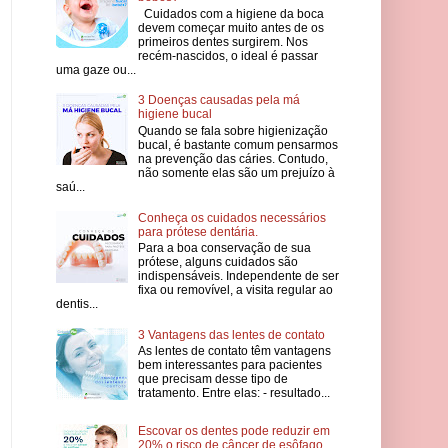
Cuidados com a higiene da boca
devem começar muito antes de os
primeiros dentes surgirem. Nos
recém-nascidos, o ideal é passar
uma gaze ou...
3 Doenças causadas pela má
higiene bucal
Quando se fala sobre higienização
bucal, é bastante comum pensarmos
na prevenção das cáries. Contudo,
não somente elas são um prejuízo à
saú...
Conheça os cuidados necessários
para prótese dentária.
Para a boa conservação de sua
prótese, alguns cuidados são
indispensáveis. Independente de ser
fixa ou removível, a visita regular ao
dentis...
3 Vantagens das lentes de contato
As lentes de contato têm vantagens
bem interessantes para pacientes
que precisam desse tipo de
tratamento. Entre elas: - resultado...
Escovar os dentes pode reduzir em
20% o risco de câncer de esôfago