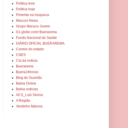
Politica livre
Politica hoje
Pimenta na muqueca
Macuco News
Grupo Macuco Jovem
G1.globo.com/ Buerarema
Fundo Nacional de Saúde
DIÁRIO OFICIAL BUERAREMA
Correio do estado
CNES
Cia da noticia
Buerarema
Buera24horas
Blog do Gusmão
Bahia Online
Bahia noticias
ACS_Luís Senna
A Região
Verdinho Itabuna