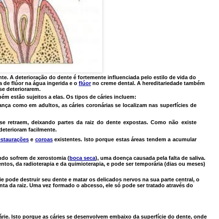
e. A deterioração do dente é fortemente influenciada pelo estilo de vida do
 de flúor na água ingerida e o
flúor
no creme dental. A hereditariedade também
se deteriorarem.
m estão sujeitos a elas. Os tipos de cáries incluem:
nça como em adultos, as cáries coronárias se localizam nas superfícies de
se retraem, deixando partes da raiz do dente expostas. Como não existe
deterioram facilmente.
estaurações
e
coroas
existentes. Isto porque estas áreas tendem a acumular
ando sofrem de xerostomia (
boca seca
), uma doença causada pela falta de saliva.
os, da radioterapia e da quimioterapia, e pode ser temporária (dias ou meses)
ie pode destruir seu dente e matar os delicados nervos na sua parte central, o
ta da raiz. Uma vez formado o abcesso, ele só pode ser tratado através do
rie. Isto porque as cáries se desenvolvem embaixo da superfície do dente, onde