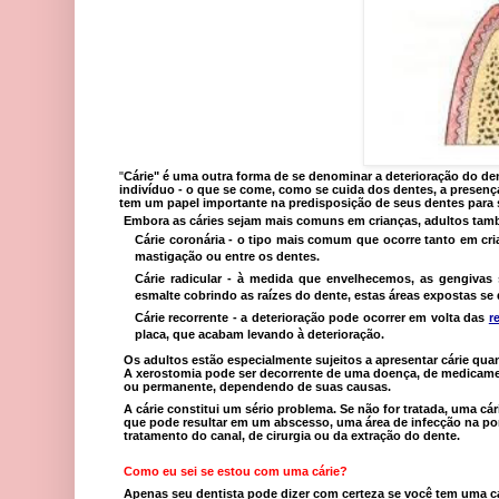
"
Cárie" é uma outra forma de se denominar a deterioração do dent
indivíduo - o que se come, como se cuida dos dentes, a presença
tem um papel importante na predisposição de seus dentes para 
Embora as cáries sejam mais comuns em crianças, adultos també
Cárie coronária
- o tipo mais comum que ocorre tanto em cria
mastigação ou entre os dentes.
Cárie radicular
- à medida que envelhecemos, as gengivas 
esmalte cobrindo as raízes do dente, estas áreas expostas se 
Cárie recorrente
- a deterioração pode ocorrer em volta das
r
placa, que acabam levando à deterioração.
Os adultos estão especialmente sujeitos a apresentar cárie qu
A xerostomia pode ser decorrente de uma doença, de medicament
ou permanente, dependendo de suas causas.
A cárie constitui um sério problema. Se não for tratada, uma cár
que pode resultar em um abscesso, uma área de infecção na pon
tratamento do canal, de cirurgia ou da extração do dente.
Como eu sei se estou com uma cárie?
Apenas seu dentista pode dizer com certeza se você tem uma cá