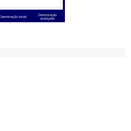
Deterioração
Deterioração inicial
avançada