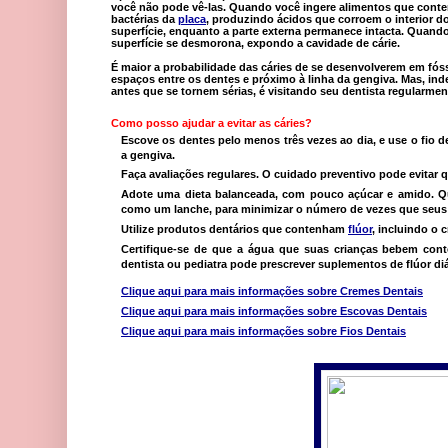
você não pode vê-las. Quando você ingere alimentos que conten
bactérias da
placa
, produzindo ácidos que corroem o interior d
superfície, enquanto a parte externa permanece intacta. Quando 
superfície se desmorona, expondo a cavidade de cárie.
É maior a probabilidade das cáries de se desenvolverem em fóss
espaços entre os dentes e próximo à linha da gengiva. Mas, ind
antes que se tornem sérias, é visitando seu dentista regularmen
Como posso ajudar a evitar as cáries?
Escove os dentes pelo menos três vezes ao dia, e use o fio de
a gengiva.
Faça avaliações regulares. O cuidado preventivo pode evitar
Adote uma dieta balanceada, com pouco açúcar e amido. Qua
como um lanche, para minimizar o número de vezes que seus 
Utilize produtos dentários que contenham
flúor
, incluindo o 
Certifique-se de que a água que suas crianças bebem conte
dentista ou pediatra pode prescrever suplementos de flúor diá
Clique aqui para mais informações sobre Cremes Dentais
Clique aqui para mais informações sobre Escovas Dentais
Clique aqui para mais informações sobre Fios Dentais