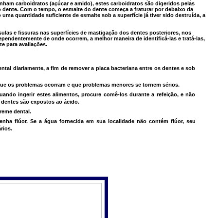
ham carboidratos (açúcar e amido), estes carboidratos são digeridos pelas
o dente. Com o tempo, o esmalte do dente começa a fraturar por debaixo da
uma quantidade suficiente de esmalte sob a superfície já tiver sido destruída, a
ulas e fissuras nas superfícies de mastigação dos dentes posteriores, nos
ependentemente de onde ocorrem, a melhor maneira de identificá-las e tratá-las,
te para avaliações.
ntal diariamente, a fim de remover a placa bacteriana entre os dentes e sob
 que os problemas ocorram e que problemas menores se tornem sérios.
ndo ingerir estes alimentos, procure comê-los durante a refeição, e não
dentes são expostos ao ácido.
creme dental.
nha flúor. Se a água fornecida em sua localidade não contém flúor, seu
rios.