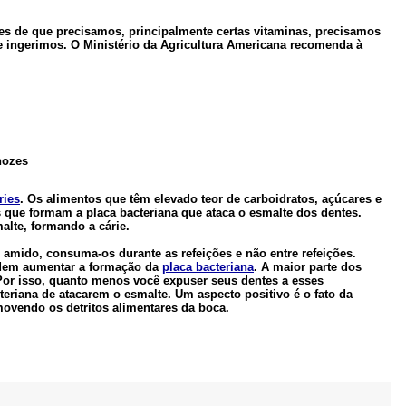
es de que precisamos, principalmente certas vitaminas, precisamos
e ingerimos. O Ministério da Agricultura Americana recomenda à
 nozes
ries
. Os alimentos que têm elevado teor de carboidratos, açúcares e
que formam a placa bacteriana que ataca o esmalte dos dentes.
lte, formando a cárie.
amido, consuma-os durante as refeições e não entre refeições.
odem aumentar a formação da
placa bacteriana
. A maior parte dos
Por isso, quanto menos você expuser seus dentes a esses
teriana de atacarem o esmalte. Um aspecto positivo é o fato da
movendo os detritos alimentares da boca.