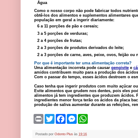
Água
Como o nosso corpo não pode fabricar todos nutrient
obtê-los dos alimentos e suplementos alimentares qu
população em geral a ingerir diariamente:
6 a 11 porções de pão e cereais;
3 a 5 porções de verduras;
2 a 4 porções de frutas;
2 a 3 porções de produtos derivados do leite;
2 a 3 porções de carne, aves, peixe, ovos, feijão ou
Por que é importante ter uma alimentação correta?
Uma alimentação incorreta pode causar
gengivite
e
cá
amidos contribuem muito para a produção dos ácidos 
Com o passar do tempo, esses ácidos destroem o esma
Caso tenha que ingerir produtos com muito açúcar ou 
Evite alimentos que grudem nos dentes, pois eles p
alimentos já tem ingredientes que produzem ácidos. 
ingredientes menor força terão os ácidos da placa bac
produção de saliva aumentar durante as refeições, re
P
T
F
M
W
r
w
a
e
h
i
i
c
s
a
n
t
e
s
t
Postado por
Odonto Plus
às
19:16
t
t
b
e
s