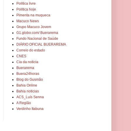
Politica livre
Politica hoje
Pimenta na muqueca
Macuco News
Grupo Macuco Jovem
G1.globo.com/ Buerarema
Fundo Nacional de Saúde
DIÁRIO OFICIAL BUERAREMA
Correio do estado
CNES
Cia da noticia
Buerarema
Buera24horas
Blog do Gusmão
Bahia Online
Bahia noticias
ACS_Luís Senna
A Região
Verdinho Itabuna