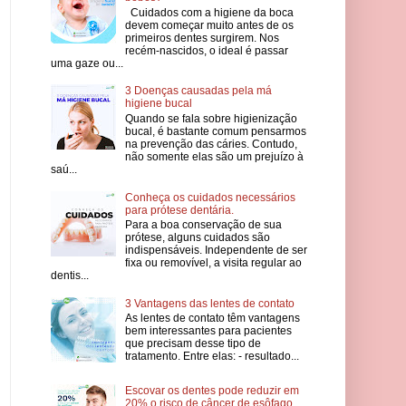
Cuidados com a higiene da boca
devem começar muito antes de os
primeiros dentes surgirem. Nos
recém-nascidos, o ideal é passar
uma gaze ou...
3 Doenças causadas pela má
higiene bucal
Quando se fala sobre higienização
bucal, é bastante comum pensarmos
na prevenção das cáries. Contudo,
não somente elas são um prejuízo à
saú...
Conheça os cuidados necessários
para prótese dentária.
Para a boa conservação de sua
prótese, alguns cuidados são
indispensáveis. Independente de ser
fixa ou removível, a visita regular ao
dentis...
3 Vantagens das lentes de contato
As lentes de contato têm vantagens
bem interessantes para pacientes
que precisam desse tipo de
tratamento. Entre elas: - resultado...
Escovar os dentes pode reduzir em
20% o risco de câncer de esôfago