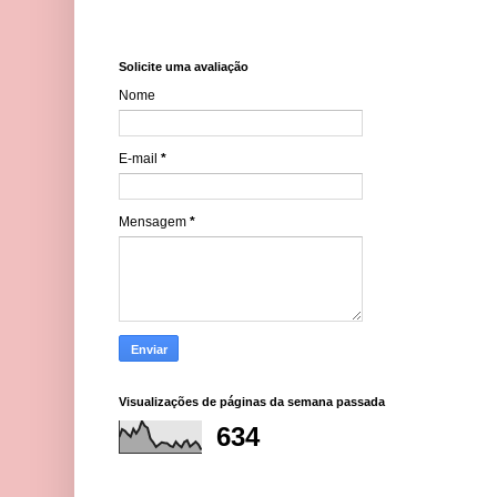
Solicite uma avaliação
Nome
E-mail
*
Mensagem
*
Visualizações de páginas da semana passada
634