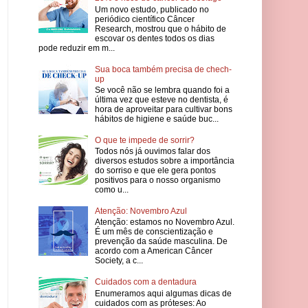
Um novo estudo, publicado no
periódico científico Câncer
Research, mostrou que o hábito de
escovar os dentes todos os dias
pode reduzir em m...
Sua boca também precisa de chech-
up
Se você não se lembra quando foi a
última vez que esteve no dentista, é
hora de aproveitar para cultivar bons
hábitos de higiene e saúde buc...
O que te impede de sorrir?
Todos nós já ouvimos falar dos
diversos estudos sobre a importância
do sorriso e que ele gera pontos
positivos para o nosso organismo
como u...
Atenção: Novembro Azul
Atenção: estamos no Novembro Azul.
É um mês de conscientização e
prevenção da saúde masculina. De
acordo com a American Câncer
Society, a c...
Cuidados com a dentadura
Enumeramos aqui algumas dicas de
cuidados com as próteses: Ao